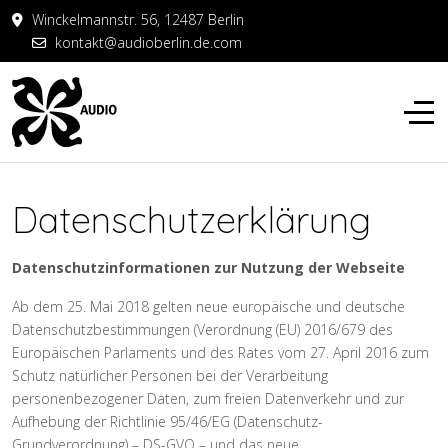
Winckelmannstr. 56, 12487 Berlin
kontakt@audioberlin.de.com
Datenschutzerklärung
Datenschutzinformationen zur Nutzung der Webseite
Ab dem 25. Mai 2018 gelten neue europäische und deutsche
Datenschutzbestimmungen (Verordnung (EU) 2016/679 des
Europäischen Parlaments und des Rates vom 27. April 2016 zum
Schutz natürlicher Personen bei der Verarbeitung
personenbezogener Daten, zum freien Datenverkehr und zur
Aufhebung der Richtlinie 95/46/EG (Datenschutz-
Grundverordnung) – DS-GVO – und das neue