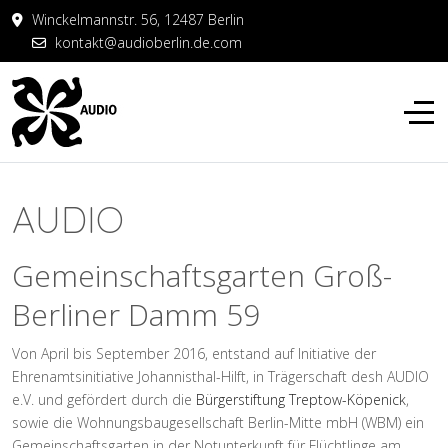
Winckelmannstr. 56, 12487 Berlin
kontakt@audioberlin.de.com
AUDIO
Gemeinschaftsgarten Groß-
Berliner Damm 59
Von April bis September 2016, entstand auf Initiative der
Ehrenamtsinitiative Johannisthal-Hilft, in Trägerschaft desh AUDIO
e.V. und gefördert durch die
Bürgerstiftung Treptow-Köpenick
,
sowie die Wohnungsbaugesellschaft Berlin-Mitte mbH (WBM) ein
Gemeinschaftsgarten in der Notunterkunft für Flüchtlinge am